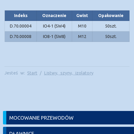
Indeks
Oznaczenie
Gwint
Opakowanie
D.70.00004
IO4-1 (SW4)
M10
50szt.
D.70.00008
IO8-1 (SW8)
M12
50szt.
Jesteś w:
Start
/
Listwy, szyny, izolatory
MOCOWANIE PRZEWODÓW
DŁAWNICE