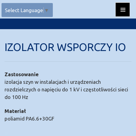
Przejdź do treści
Select Language
▼
Menu
główne
IZOLATOR WSPORCZY IO
Zastosowanie
izolacja szyn w instalacjach i urządzeniach
rozdzielczych o napięciu do 1 kV i częstotliwości sieci
do 100 Hz
Materiał
poliamid PA6.6+30GF