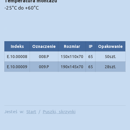
Temperatura montażu
-25°C do +60°C
Indeks
Oznaczenie
Rozmiar
IP
Opakowanie
E.10.00008
008.P
150x110x70
65
50szt.
E.10.00009
009.P
190x145x70
65
28szt.
Jesteś w:
Start
/
Puszki, skrzynki