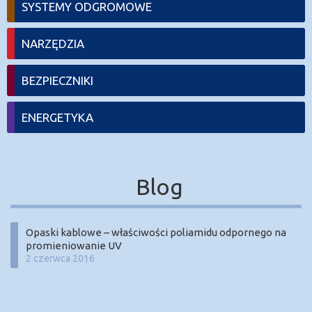
SYSTEMY ODGROMOWE
NARZĘDZIA
BEZPIECZNIKI
ENERGETYKA
Blog
Opaski kablowe – właściwości poliamidu odpornego na
promieniowanie UV
2 czerwca 2016