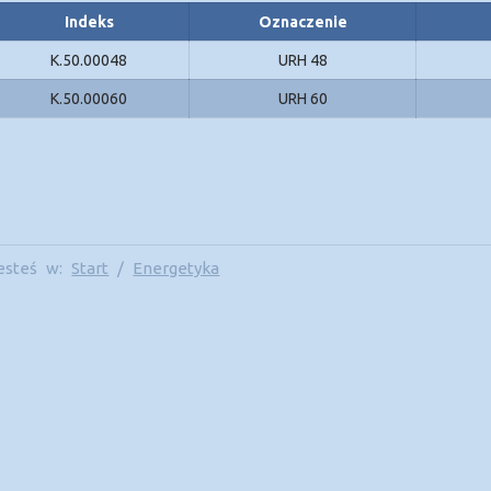
Indeks
Oznaczenie
K.50.00048
URH 48
K.50.00060
URH 60
esteś w:
Start
/
Energetyka