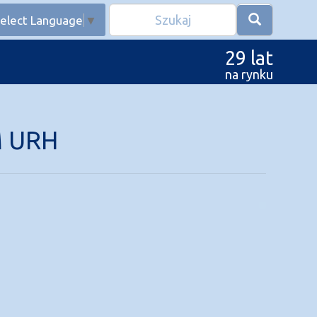
elect Language
▼
29 lat
na rynku
M URH