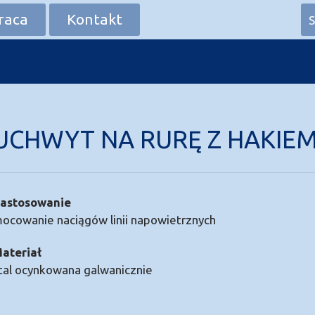
raca
Kontakt
S
UCHWYT NA RURĘ Z HAKIE
astosowanie
ocowanie naciągów linii napowietrznych
ateriał
tal ocynkowana galwanicznie