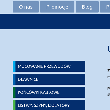
Przejdź
O nas
Promocje
Blog
P
do
treści
MOCOWANIE PRZEWODÓW
Z
m
DŁAWNICE
M
KOŃCÓWKI KABLOWE
s
LISTWY, SZYNY, IZOLATORY