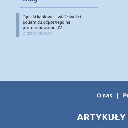
Opaski kablowe – właściwości
poliamidu odpornego na
promieniowanie UV
2 czerwca 2016
O nas
|
P
ARTYKUŁY