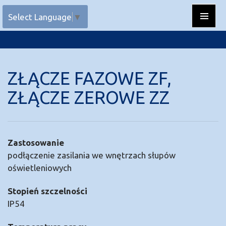
Przejdź do treści
Select Language
▼
Menu
główne
ZŁĄCZE FAZOWE ZF,
ZŁĄCZE ZEROWE ZZ
Zastosowanie
podłączenie zasilania we wnętrzach słupów
oświetleniowych
Stopień szczelności
IP54