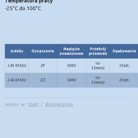
Temperatura pracy
-25°C do 100°C
Napięcie
Przekrój
Indeks
Oznaczenie
Opakowanie
znamionowe
przewodu
16-
J.41.01652
ZF
500V
25szt.
35mm2
16-
J.42.01652
ZZ
500V
25szt.
35mm2
Jesteś w:
Start
/
Bezpieczniki